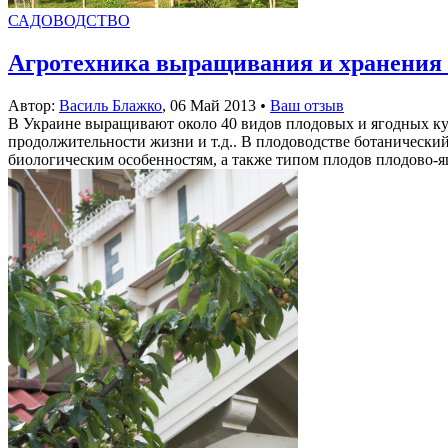
САДОВОДСТВО
Агротехника выращивания и хранения 
Автор:
Василь Блажко
,
06 Май 2013
•
Ваш отзыв
В Украине выращивают около 40 видов плодовых и ягодных кул
продолжительности жизни и т.д.. В плодоводстве ботанически
биологическим особенностям, а также типом плодов плодово-яг