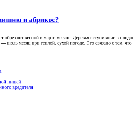
 вишню и абрикос?
ет обрезают весной в марте месяце. Деревья вступившие в плод
 июль месяц при теплой, сухой погоде. Это связано с тем, что п
а
дной нишей
нного вредителя