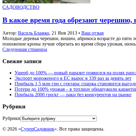
САДОВОДСТВО
В какое время года обрезают черешню,
Автор:
Василь Блажко
,
21 Янв 2013
•
Ваш отзыв
Молодые деревья черешни, вишни, абрикоса возрасте до пяти л
понижение кроны лучше обрезать во время сбора урожая, июнь —
Следующая страница
Свежие записи
Ущерб до 100% — новый паразит появился на полях рапс
Экспорт мороженого в ЕС вырос в 339 раз за девять лет
Прибыль 1,5 млн грн с гектара: спаржа становится выго
Потери до 100% урожая – в теплице обнаружили каранти
Прибыль 2000 грн/кг — раки без конкурентов на рынке
Рубрики
Рубрики
© 2026 «
СуперСадовник
». Все права защищены.