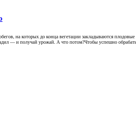
о
а побегов, на которых до конца вегетации закладываются плодов
адил — и получай урожай. А что потом?Чтобы успешно обрабаты