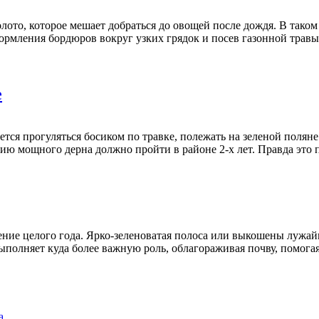
ото, которое мешает добраться до овощей после дождя. В таком 
ормления бордюров вокруг узких грядок и посев газонной травы
е
тся прогуляться босиком по травке, полежать на зеленой поляне. 
ванию мощного дерна должно пройти в районе 2-х лет. Правда это
ение целого года. Ярко-зеленоватая полоса или выкошены лужайк
полняет куда более важную роль, облагораживая почву, помогая
а