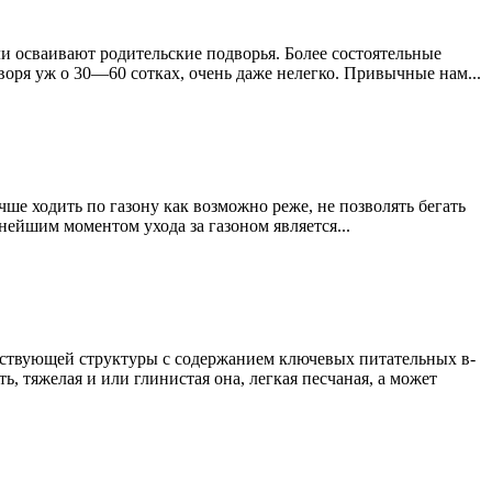
или осваивают родительские подворья. Более состоятельные
оворя уж о 30—60 сотках, очень даже нелегко. Привычные нам...
чше ходить по газону как возможно реже, не позволять бегать
нейшим моментом ухода за газоном является...
ветствующей структуры с содержанием ключевых питательных в-
, тяжелая и или глинистая она, легкая песчаная, а может