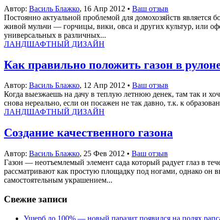
Автор:
Василь Блажко
,
16 Апр 2012
•
Ваш отзыв
Постоянно актуальной проблемой для домохозяйств является бол
живой мульчи — горчицы, вики, овса и других культур, или оф
универсальных в различных...
ЛАНДШАФТНЫЙ ДИЗАЙН
Как правильно положить газон в рулон
Автор:
Василь Блажко
,
12 Апр 2012
•
Ваш отзыв
Когда выезжаешь на дачу в теплую летнюю денек, там так и хоче
снова нереально, если он посажен не так давно, т.к. к образо
ЛАНДШАФТНЫЙ ДИЗАЙН
Создание качественного газона
Автор:
Василь Блажко
,
25 Фев 2012
•
Ваш отзыв
Газон — неотъемлемый элемент сада который радует глаз в теч
рассматривают как простую площадку под ногами, однако он вы
самостоятельным украшением...
Свежие записи
Ущерб до 100% — новый паразит появился на полях рапс