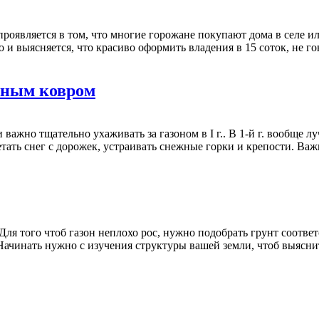
 проявляется в том, что многие горожане покупают дома в селе 
о и выясняется, что красиво оформить владения в 15 соток, не г
леным ковром
ажно тщательно ухаживать за газоном в I г.. В 1-й г. вообще лу
етать снег с дорожек, устраивать снежные горки и крепости. Важ
 Для того чтоб газон неплохо рос, нужно подобрать грунт соот
ачинать нужно с изучения структуры вашей земли, чтоб выяснить