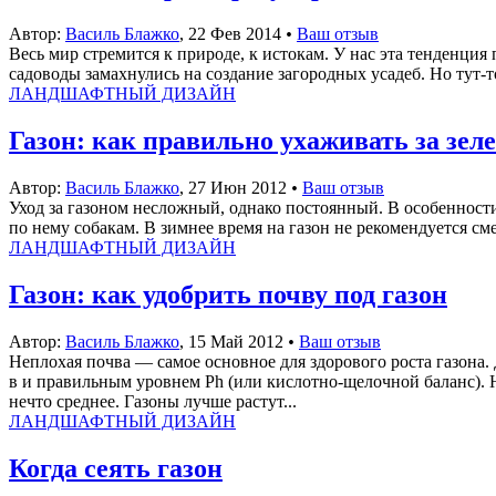
Автор:
Василь Блажко
,
22 Фев 2014
•
Ваш отзыв
Весь мир стремится к природе, к истокам. У нас эта тенденция
садоводы замахнулись на создание загородных усадеб. Но тут-т
ЛАНДШАФТНЫЙ ДИЗАЙН
Газон: как правильно ухаживать за зе
Автор:
Василь Блажко
,
27 Июн 2012
•
Ваш отзыв
Уход за газоном несложный, однако постоянный. В особенности в
по нему собакам. В зимнее время на газон не рекомендуется см
ЛАНДШАФТНЫЙ ДИЗАЙН
Газон: как удобрить почву под газон
Автор:
Василь Блажко
,
15 Май 2012
•
Ваш отзыв
Неплохая почва — самое основное для здорового роста газона.
в и правильным уровнем Ph (или кислотно-щелочной баланс). Н
нечто среднее. Газоны лучше растут...
ЛАНДШАФТНЫЙ ДИЗАЙН
Когда сеять газон