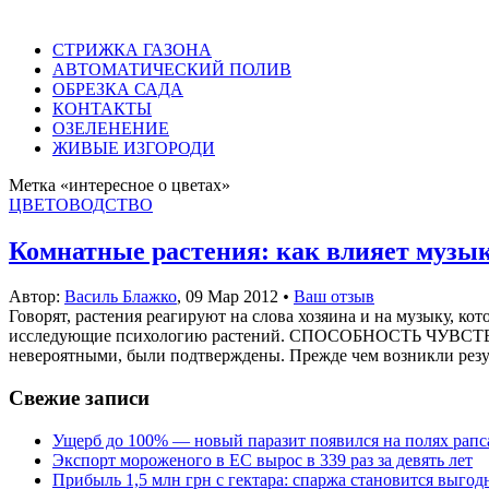
СТРИЖКА ГАЗОНА
АВТОМАТИЧЕСКИЙ ПОЛИВ
ОБРЕЗКА САДА
КОНТАКТЫ
ОЗЕЛЕНЕНИЕ
ЖИВЫЕ ИЗГОРОДИ
Метка «интересное о цветах»
ЦВЕТОВОДСТВО
Комнатные растения: как влияет музык
Автор:
Василь Блажко
,
09 Мар 2012
•
Ваш отзыв
Говорят, растения реагируют на слова хозяина и на музыку, ко
исследующие психологию растений. СПОСОБНОСТЬ ЧУВСТВОВАТ
невероятными, были подтверждены. Прежде чем возникли резуль
Свежие записи
Ущерб до 100% — новый паразит появился на полях рапс
Экспорт мороженого в ЕС вырос в 339 раз за девять лет
Прибыль 1,5 млн грн с гектара: спаржа становится выго