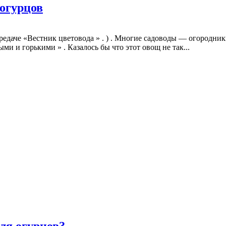
огурцов
ередаче «Вестник цветовода » . ) . Многие садоводы — огородник
и и горькими » . Казалось бы что этот овощ не так...
для огурцов?