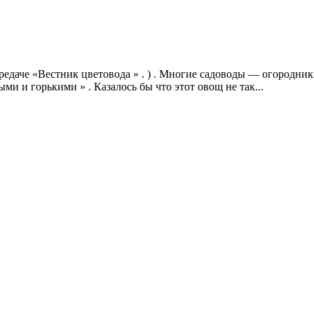
ередаче «Вестник цветовода » . ) . Многие садоводы — огородник
и и горькими » . Казалось бы что этот овощ не так...