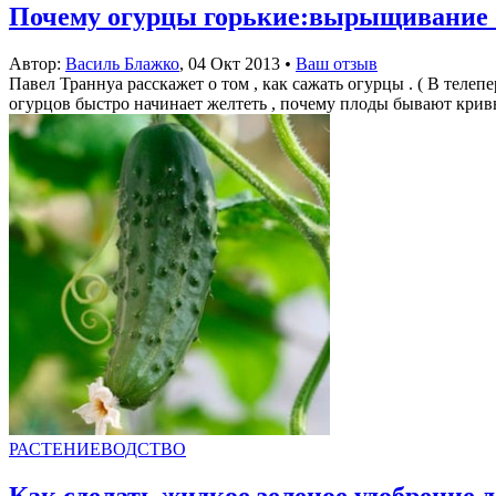
Почему огурцы горькие:вырыщивание 
Автор:
Василь Блажко
,
04 Окт 2013
•
Ваш отзыв
Павел Траннуа расскажет о том , как сажать огурцы . ( В телеп
огурцов быстро начинает желтеть , почему плоды бывают кривым
РАСТЕНИЕВОДСТВО
Как сделать жидкое зеленое удобрение 