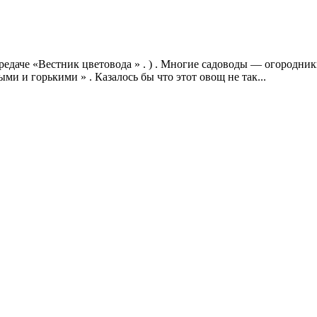
ередаче «Вестник цветовода » . ) . Многие садоводы — огородник
и и горькими » . Казалось бы что этот овощ не так...