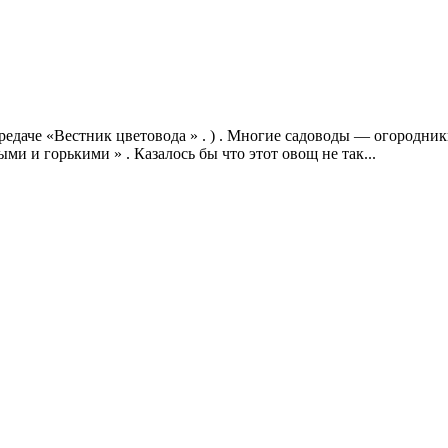
ередаче «Вестник цветовода » . ) . Многие садоводы — огородник
и и горькими » . Казалось бы что этот овощ не так...