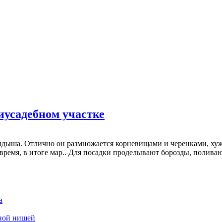
усадебном участке
андыша. Отлично он размножается корневищами и черенками, ху
 время, в итоге мар.. Для посадки проделывают борозды, полива
а
дной нишей