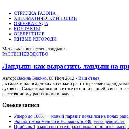
СТРИЖКА ГАЗОНА
АВТОМАТИЧЕСКИЙ ПОЛИВ
ОБРЕЗКА САДА
КОНТАКТЫ
ОЗЕЛЕНЕНИЕ
ЖИВЫЕ ИЗГОРОДИ
Метка «как вырастить ландыш»
РАСТЕНИЕВОДСТВО
Ландыш: как вырастить ландыш на при
Автор:
Василь Блажко
,
08 Июл 2012
•
Ваш отзыв
, в садах и палисадниках возможно растить разные подвиды л
суховеев. Сажают ландыши в итоге окт. или ранней в весеннее
расстояние м/у растениями в ряду...
Свежие записи
Ущерб до 100% — новый паразит появился на полях рапс
Экспорт мороженого в ЕС вырос в 339 раз за девять лет
Прибыль 1,5 млн грн с гектара: спаржа становится выго