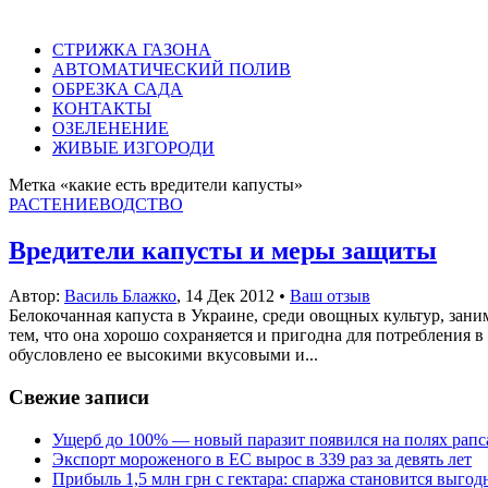
СТРИЖКА ГАЗОНА
АВТОМАТИЧЕСКИЙ ПОЛИВ
ОБРЕЗКА САДА
КОНТАКТЫ
ОЗЕЛЕНЕНИЕ
ЖИВЫЕ ИЗГОРОДИ
Метка «какие есть вредители капусты»
РАСТЕНИЕВОДСТВО
Вредители капусты и меры защиты
Автор:
Василь Блажко
,
14 Дек 2012
•
Ваш отзыв
Белокочанная капуста в Украине, среди овощных культур, зани
тем, что она хорошо сохраняется и пригодна для потребления 
обусловлено ее высокими вкусовыми и...
Свежие записи
Ущерб до 100% — новый паразит появился на полях рапс
Экспорт мороженого в ЕС вырос в 339 раз за девять лет
Прибыль 1,5 млн грн с гектара: спаржа становится выго