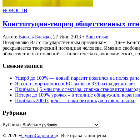
НОВОСТИ
Конституция-творец общественных от
Автор:
Василь Блажко
,
27 Июн 2013
•
Ваш отзыв
Поздравляю Вас с государственным праздником — Днем Консти
раскрывается творческий потенциал человека. Именно свободн
общественных отношений — политических, экономических, соци
Свежие записи
Ущерб до 100% — новый паразит появился на полях рапс
Экспорт мороженого в ЕС вырос в 339 раз за девять лет
Прибыль 1,5 млн грн с гектара: спаржа становится выго
Потери до 100% урожая – в теплице обнаружили каранти
Прибыль 2000 грн/кг — раки без конкурентов на рынке
Рубрики
Рубрики
© 2026 «
СуперСадовник
». Все права защищены.