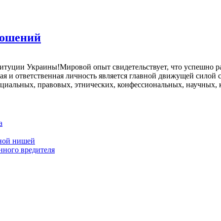
ношений
туции Украины!Мировой опыт свидетельствует, что успешно раз
ая и ответственная личность является главной движущей силой
альных, правовых, этнических, конфессиональных, научных, ку
а
дной нишей
нного вредителя