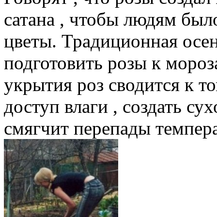
сатана , чтобы людям был
цветы. Традиционная осе
подготовить розы к моро
укрытия роз сводится к т
доступ влаги , создать су
смягчит перепады темпера