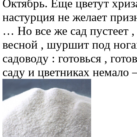
Октябрь. Еще цветут хриза
настурция не желает призн
… Но все же сад пустеет ,
весной , шуршит под нога
садоводу : готовься , гото
саду и цветниках немало —