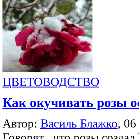
ЦВЕТОВОДСТВО
Как окучивать розы о
Автор:
Василь Блажко
,
06
Говорят , что розы создал