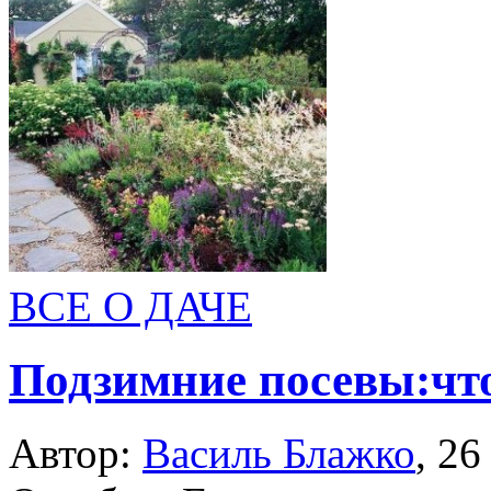
ВСЕ О ДАЧЕ
Подзимние посевы:что
Автор:
Василь Блажко
,
26