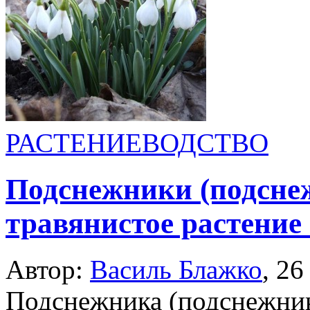
РАСТЕНИЕВОДСТВО
Подснежники (подсне
травянистое растение
Автор:
Василь Блажко
,
26
Подснежника (подснежни