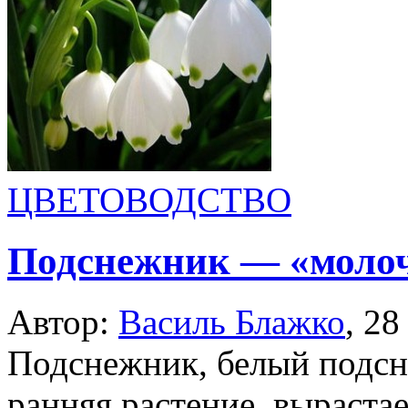
ЦВЕТОВОДСТВО
Подснежник — «моло
Автор:
Василь Блажко
,
28
Подснежник, белый подсн
ранняя растение, выраста