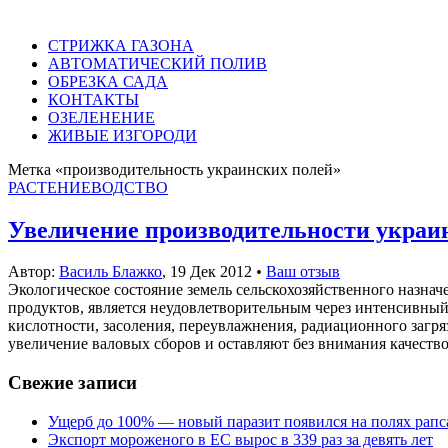
СТРИЖКА ГАЗОНА
АВТОМАТИЧЕСКИЙ ПОЛИВ
ОБРЕЗКА САДА
КОНТАКТЫ
ОЗЕЛЕНЕНИЕ
ЖИВЫЕ ИЗГОРОДИ
Метка «производительность украинских полей»
РАСТЕНИЕВОДСТВО
Увеличение производительности украи
Автор:
Василь Блажко
,
19 Дек 2012
•
Ваш отзыв
Экологическое состояние земель сельскохозяйственного назна
продуктов, является неудовлетворительным через интенсивны
кислотности, засоления, переувлажнения, радиационного загр
увеличение валовых сборов и оставляют без внимания качество.
Свежие записи
Ущерб до 100% — новый паразит появился на полях рапс
Экспорт мороженого в ЕС вырос в 339 раз за девять лет