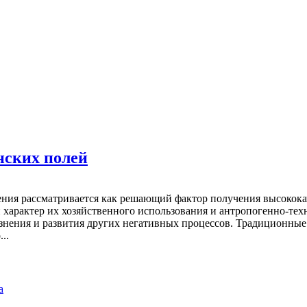
нских полей
чения рассматривается как решающий фактор получения высокок
й характер их хозяйственного использования и антропогенно-т
язнения и развития других негативных процессов. Традиционные
..
а