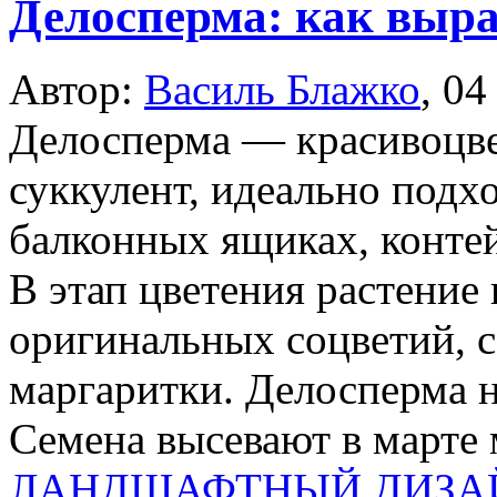
Делосперма: как выра
Автор:
Василь Блажко
,
04
Делосперма — красивоцв
суккулент, идеально подх
балконных ящиках, контей
В этап цветения растение
оригинальных соцветий, с
маргаритки. Делосперма н
Семена высевают в марте 
ЛАНДШАФТНЫЙ ДИЗА