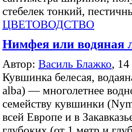
стебелек тонкий, пестичны
ЦВЕТОВОДСТВО
Нимфея или водяная 
Автор:
Василь Блажко
,
14
Кувшинка белесая, водая
alba) — многолетнее водн
семейству кувшинки (Nymp
всей Европе и в Закавказ
глубоких (от 1 метр и глу