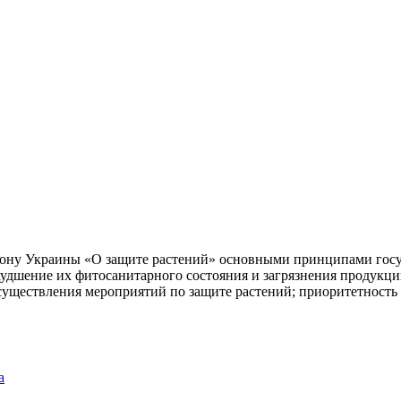
кону Украины «О защите растений» основными принципами госу
худшение их фитосанитарного состояния и загрязнения продукц
осуществления мероприятий по защите растений; приоритетност
а