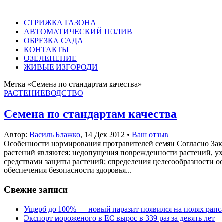
СТРИЖКА ГАЗОНА
АВТОМАТИЧЕСКИЙ ПОЛИВ
ОБРЕЗКА САДА
КОНТАКТЫ
ОЗЕЛЕНЕНИЕ
ЖИВЫЕ ИЗГОРОДИ
Метка «Семена по стандартам качества»
РАСТЕНИЕВОДСТВО
Семена по стандартам качества
Автор:
Василь Блажко
,
14 Дек 2012
•
Ваш отзыв
Особенности нормирования протравителей семян Согласно За
растений являются: недопущения поврежденности растений, у
средствами защиты растений; определения целесообразности 
обеспечения безопасности здоровья...
Свежие записи
Ущерб до 100% — новый паразит появился на полях рапс
Экспорт мороженого в ЕС вырос в 339 раз за девять лет