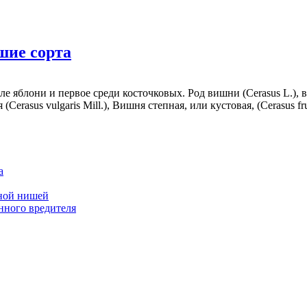
шие сорта
 яблони и первое среди косточковых. Род вишни (Cerasus L.), в
Cerasus vulgaris Mill.), Вишня степная, или кустовая, (Cerasus 
а
дной нишей
нного вредителя