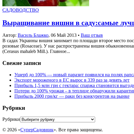
САДОВОДСТВО
Выращивание вишни в саду:самые луч
Автор:
Василь Блажко
,
06 Май 2013
•
Ваш отзыв
В садах Украины вишня занимает по площади второе место после
розовые (Rosaceae). У нас распространены вишня обыкновенная (
(Cerasus mahaleb Mill.). Главное...
Свежие записи
Ущерб до 100% — новый паразит появился на полях рапс
Экспорт мороженого в ЕС вырос в 339 раз за девять лет
Прибыль 1,5 млн грн с гектара: спаржа становится выго
Потери до 100% урожая – в теплице обнаружили каранти
Прибыль 2000 грн/кг — раки без конкурентов на рынке
Рубрики
Рубрики
© 2026 «
СуперСадовник
». Все права защищены.