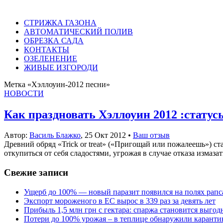
СТРИЖКА ГАЗОНА
АВТОМАТИЧЕСКИЙ ПОЛИВ
ОБРЕЗКА САДА
КОНТАКТЫ
ОЗЕЛЕНЕНИЕ
ЖИВЫЕ ИЗГОРОДИ
Метка «Хэллоуин-2012 песни»
НОВОСТИ
Как праздновать Хэллоуин 2012 :статус
Автор:
Василь Блажко
,
25 Окт 2012
•
Ваш отзыв
Древний обряд «Trick or treat» («Пригощай или пожалеешь») ст
откупиться от себя сладостями, угрожая в случае отказа измаза
Свежие записи
Ущерб до 100% — новый паразит появился на полях рапс
Экспорт мороженого в ЕС вырос в 339 раз за девять лет
Прибыль 1,5 млн грн с гектара: спаржа становится выго
Потери до 100% урожая – в теплице обнаружили каранти