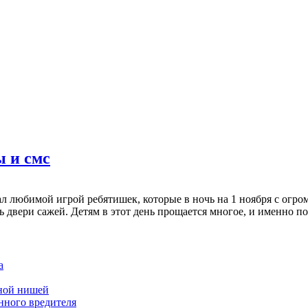
ы и смс
ал любимой игрой ребятишек, которые в ночь на 1 ноября с огро
ть двери сажей. Детям в этот день прощается многое, и именно по
а
дной нишей
нного вредителя