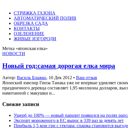
СТРИЖКА ГАЗОНА
АВТОМАТИЧЕСКИЙ ПОЛИВ
ОБРЕЗКА САДА
КОНТАКТЫ
ОЗЕЛЕНЕНИЕ
ЖИВЫЕ ИЗГОРОДИ
Метка «японская елка»
НОВОСТИ
Новый год:самая дорогая елка мира
Автор:
Василь Блажко
,
10 Дек 2012
•
Ваш отзыв
Японский ювелир Гинза Танака уже не впервые удивляет своим
праздничного деревца составляет 1,95 миллиона долларов, выс
намотанной с макушки и...
Свежие записи
Ущерб до 100% — новый паразит появился на полях рапс
Экспорт мороженого в ЕС вырос в 339 раз за девять лет
Прибыль 1,5 млн грн с гектара: спаржа становится выго