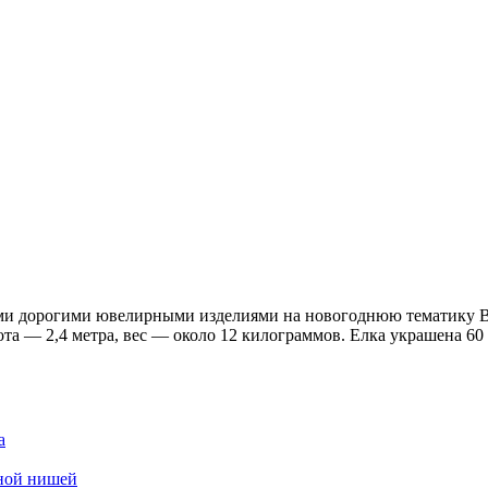
и дорогими ювелирными изделиями на новогоднюю тематику В эт
ота — 2,4 метра, вес — около 12 килограммов. Елка украшена 60
а
дной нишей