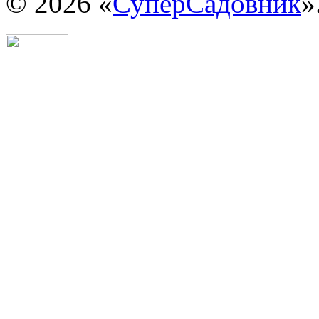
© 2026 «
СуперСадовник
»