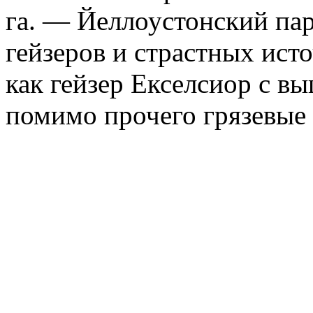
га. — Йеллоустонский па
гейзеров и страстных исто
как гейзер Екселсиор с в
помимо прочего грязевые 