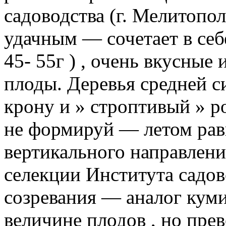
садоводства (г. Мелитопол
удачным — сочетает в себ
45- 55г ) , очень вкусные
плоды. Деревья средней с
крону и » строптивый » ро
не формируй — летом рав
вертикального направлен
селекции Института садово
созревания — аналог куми
величине плодов , но пре