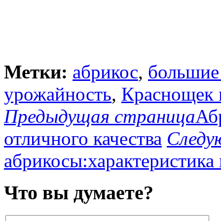
Метки:
абрикос
,
большие
урожайность
,
Краснощек 
Предыдущая страница
Аб
отличного качества
Следу
абрикосы:характеристика
Что вы думаете?