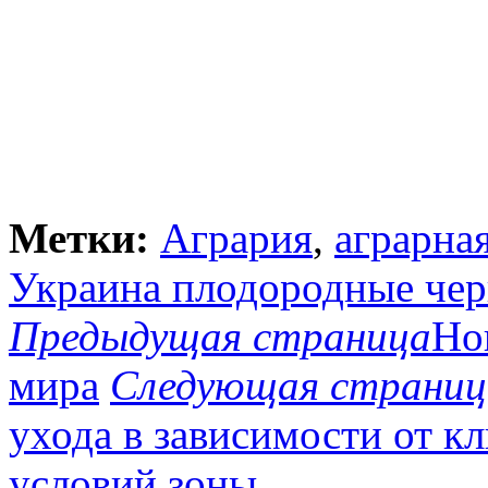
Метки:
Агрария
,
аграрна
Украина плодородные чер
Предыдущая страница
Но
мира
Следующая страниц
ухода в зависимости от к
условий зоны