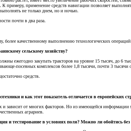
тоянно растет, имеет место увеличение рабочих скоростей, сов
. К примеру, применение средств навигации позволяет выполнят
ыполнять не только днем, но и ночью.
ости почти в два раза.
у, более качественному выполнению технологических операций 
раинскому сельскому хозяйству?
должны ежегодно закупать тракторов на уровне 15 тысяч, до 6 
ающе-посевных комплексов более 1,8 тысячи, почти 3 тысячи о
достаточно средств.
озтехники и как этот показатель отличается в европейских ст
ах и зависит от многих факторов. Но из имеющейся информации
ечественных аграриев.
ия и тестирование в условиях поля? Можно ли обойтись без 