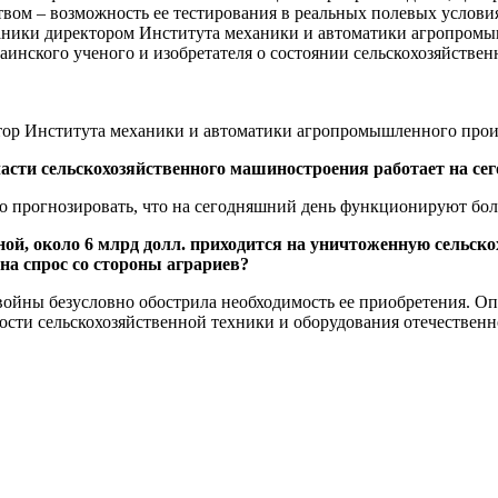
твом – возможность ее тестирования в реальных полевых услов
ханики директором Института механики и автоматики агропром
инского ученого и изобретателя о состоянии сельскохозяйствен
тор Института механики и автоматики агропромышленного пр
ласти сельскохозяйственного машиностроения работает на се
о прогнозировать, что на сегодняшний день функционируют бол
йной, около 6 млрд долл. приходится на уничтоженную сельск
 на спрос со стороны аграриев?
войны безусловно обострила необходимость ее приобретения. Оп
сти сельскохозяйственной техники и оборудования отечественн