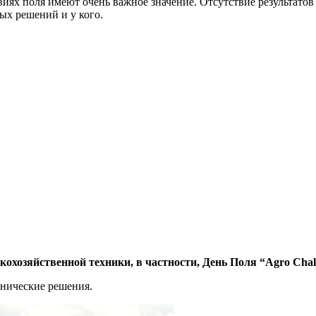
виях поля имеют очень важное значение. Отсутствие результато
ых решений и у кого.
хозяйственной техники, в частности, День Поля “Agro Chall
нические решения.