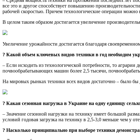
– Средняя мощность техники на протяжении последних лет пос
все это и другое способствует повышению производительности
рабочей скоростью. Причем технологические операции можно в
В целом таким образом достигается увеличение производительн
Увеличение урожайности достигается благодаря своевременном
? Какой объем ключевых видов техники в год необходим ук
– Если исходить из технологической потребности, то аграрии 
почвообрабатывающих машин более 2,5 тысячи, почвообрабатыв
На мировых рынках техники всех видов достаточно – было бы 
? Какая сезонная нагрузка в Украине на одну единицу сельх
– Значение сезонной нагрузки на технику имеет большой разм
условий годовая загрузка на технику в 2,5-3,0 меньше чем у от
? Насколько принципиально при выборе техники демонстрац