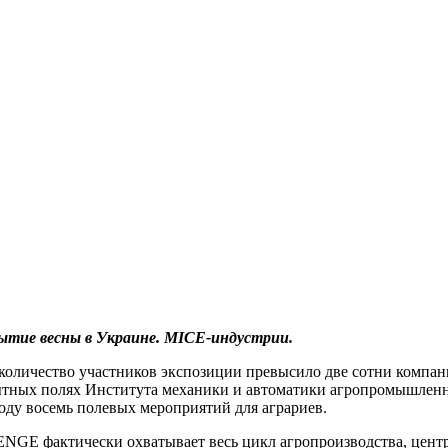
обытие весны в Украине. MICE-индустрии.
личество участников экспозиции превысило две сотни компани
пытных полях Института механики и автоматики агропромышлен
оду восемь полевых мероприятий для аграриев.
NGE фактически охватывает весь цикл агропроизводства, цент