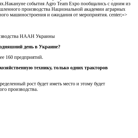
иях.Накануне события Agro Team Expo пообщались с одним из
ышленного производства Национальной академии аграрных
ного машиностроения и ожидания от мероприятия. center;»>
оизводства НААН Украины
годняшний день в Украине?
ее 160 предприятий.
охозяйственную технику, только одних тракторов
ределенный рост будет иметь место и этому будет
ого производства.