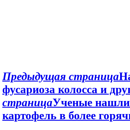
Предыдущая страница
Н
фусариоза колосса и дру
страница
Ученые нашли
картофель в более горя