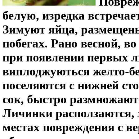
Повреж
белую, изредка встречае
Зимуют яйца, размещен
побегах. Рано весной, в
при появлении первых л
виплоджуються желто-б
поселяются с нижней ст
сок, быстро размножаютс
Личинки расползаются, 
местах повреждения с в