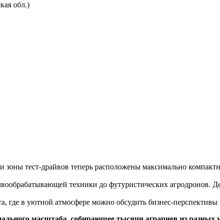
ая обл.)
р и зоны тест-драйвов теперь расположены максимально компак
чвообрабатывающей техники до футуристических агродронов. Де
, где в уютной атмосфере можно обсудить бизнес-перспективы 
ального масштаба, собирающее тысячи аграриев из разных 