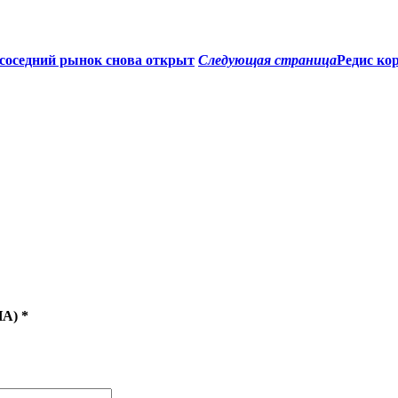
 соседний рынок снова открыт
Следующая страница
Редис ко
HA)
*