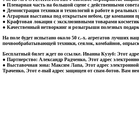
● Пленарная часть на большой сцене с действенными совет
● Демонстрация техники и технологий в работе в реальных
● Аграрная выставка под открытым небом, где компании пр
● Крафтовая локация с эксклюзивными товарами косметика
● Качественный нетворкинг и розыгрыши полезных подарко
На поле будет испытано около 50 с.-х. агрегатов лучших 
почвообрабатывающей техники, сеялок, комбайнов, опрыски
Бесплатный билет
ждет по ссылке. Иванна Кузуб: Этот адре
● Партнерство: Александр Радченко, Этот адрес электронной
● Выставочная зона: Максим Лапа, Этот адрес электронной 
Траченко, Этот e-mail адрес защищен от спам-ботов. Вам нео