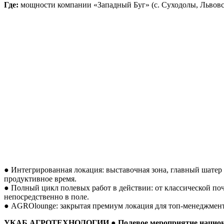
Где:
мощности компании «Западный Буг» (с. Суходолы, Львовск
● Интегрированная локация: выставочная зона, главный шате
продуктивное время.
● Полный цикл полевых работ в действии: от классической по
непосредственно в поле.
● AGROlounge: закрытая премиум локация для топ-менеджмента
УКАБ АГРОТЕХНОЛОГИИ
● Полевое мероприятие национ