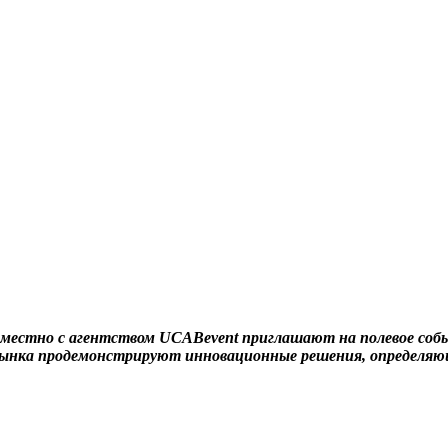
овместно с агентством UCABevent приглашают на полевое со
ки рынка продемонстрируют инновационные решения, определя