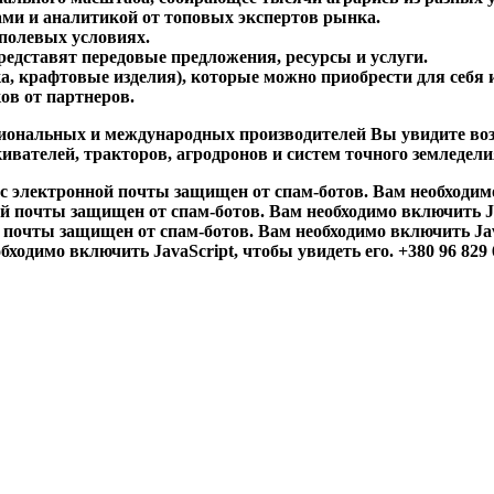
ами и аналитикой от топовых экспертов рынка.
 полевых условиях.
едставят передовые предложения, ресурсы и услуги.
, крафтовые изделия), которые можно приобрести для себя 
в от партнеров.
национальных и международных производителей Вы увидите в
вателей, тракторов, агродронов и систем точного земледели
с электронной почты защищен от спам-ботов. Вам необходимо в
 почты защищен от спам-ботов. Вам необходимо включить Java
почты защищен от спам-ботов. Вам необходимо включить JavaS
бходимо включить JavaScript, чтобы увидеть его. +380 96 829 