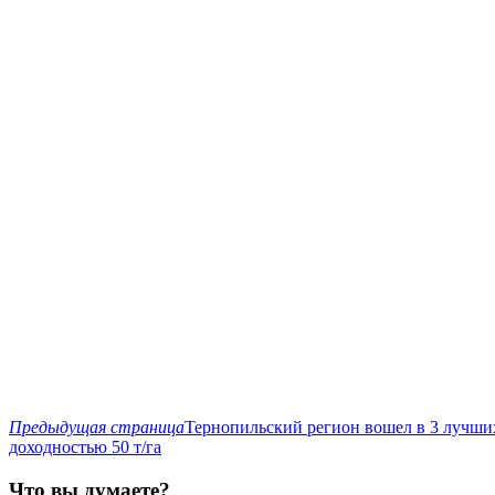
Предыдущая страница
Тернопильский регион вошел в 3 лучши
доходностью 50 т/га
Что вы думаете?