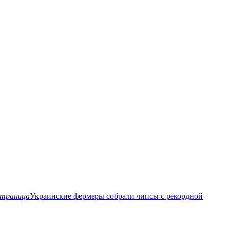
страница
Украинские фермеры собрали чипсы с рекордной