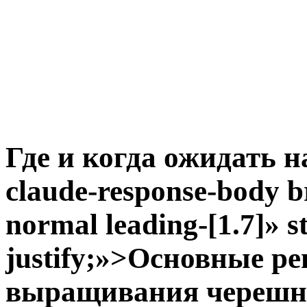
Где и когда ожидать на
claude-response-body b
normal leading-[1.7]» st
justify;»>Основные 
выращивания черешни