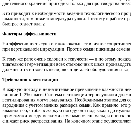
длительного хранения пригодны только для производства низко
Это приводит к необходимости ведения технологического проце
влажности, тем ниже температура сушки. Поэтому в работе с 
быстрее отдает влагу.
Факторы эффективности
На эффективность сушки также оказывает влияние сопротивлен
при вертикальной циркуляции. Против семян пшеницы семена р
К тому же рапс очень склонен к текучести — и по этому показ
тщательной герметизации всех стыковочных швов производстве
должны отсутствовать щели, люфт деталей оборудования и т.д.
Требования к вентиляции
В жаркую погоду и незначительное превышение влажности нек
лишние 1–2% влаги. Система вентиляции зерносушилки должна
вентилирования могут выдуваться. Необходимым этапом для со
аэроднища с учетом мелких размеров семян. Как правило, это 
влажностью, чтобы в жаркую погоду они подсыхали до нужного
промежутки между мелкими семенами очень малы, и они склонн
снижает риск растрескивания. На конечном этапе осуществляе