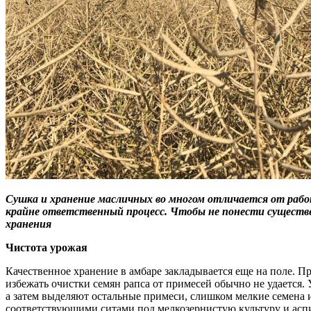
Сушка и хранение масличных во многом отличается от рабо
крайне ответственный процесс. Чтобы не понести существе
хранения
Чистота урожая
Качественное хранение в амбаре закладывается еще на поле. П
избежать очистки семян рапса от примесей обычно не удается.
а затем выделяют остальные примеси, слишком мелкие семена
соответствующими ситами под мелкозернистую культуру и ас