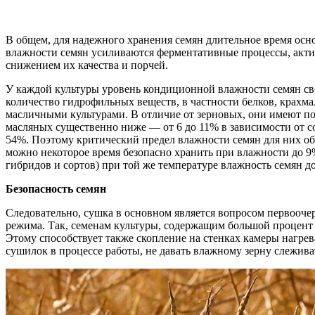
В общем, для надежного хранения семян длительное время ос
влажности семян усиливаются ферментативные процессы, актив
снижением их качества и порчей.
У каждой культуры уровень кондиционной влажности семян сво
количество гидрофильных веществ, в частности белков, крахма
масличными культурами. В отличие от зерновых, они имеют п
масляных существенно ниже — от 6 до 11% в зависимости от с
54%. Поэтому критический предел влажности семян для них об
можно некоторое время безопасно хранить при влажности до 9
гибридов и сортов) при той же температуре влажность семян д
Безопасность семян
Следовательно, сушка в основном является вопросом первоочере
режима. Так, семенам культуры, содержащим большой процент 
Этому способствует также скопление на стенках камеры нагре
сушилок в процессе работы, не давать влажному зерну слежива