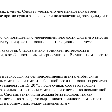
ых культур. Следует учесть, что чем меньше показатель
е против сушки зерновых или подсолнечника, хотя культура и
о, он повышается с увеличением плотности слоя и его высоты
ости сушки даже при мощной вентиляционной системе.
 кукуруза. Следовательно, возникает потребность в
и, в особенности, самой зерносушилки. В сушильном агрегате
в зерносушилке без присоединения агента, чтобы снять
едь семена рапса имеют небольшой вес и при мощных режимах
до температуры 15–20 °С после сушки. соответствующие
и закладывают в силосы семена рапса с несколько повышенной
я. Система вентиляции должна быть мощной, так как
 несколько часов, что выравнивает влажность в массиве и
ся в промежутках между семенами влагу.