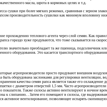
качественного масла, шрота в кормовых целях и т.д.
сса сушки при более мягких режимах, сравнивая с зерном злаков
рапсом производительность сушилки как минимум вполовину ниж
ие прохождению теплового агента через слой семян. Как правил
апса гораздо хуже продуваются, что тоже сказывается на скор
ателю значительно преобладает та же пшеница, подсолнечник или
нного оборудования. Это касается транспортного оборудования 
оторые агропроизводители просто продувают внешним воздухом 
 быть оборудована заслонками для регулировки вентиляции, в
хранения качества семян рапса является также его охлаждение 
решетки с диаметром отверстий 1,5 мм. Часто агропроизводител
 показателя. Также силосы активно вентилируют в ночное врем
ы к слипанию. . Затем его помещают в силосы, где выдерживают
тся активное вентилирование, позволяющее испарять скопившую