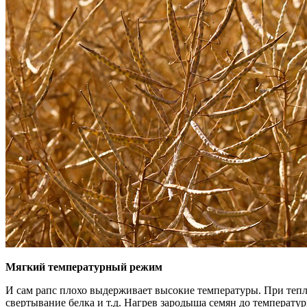
Мягкий температурный режим
И сам рапс плохо выдерживает высокие температуры. При тепл
свертывание белка и т.д. Нагрев зародыша семян до температу