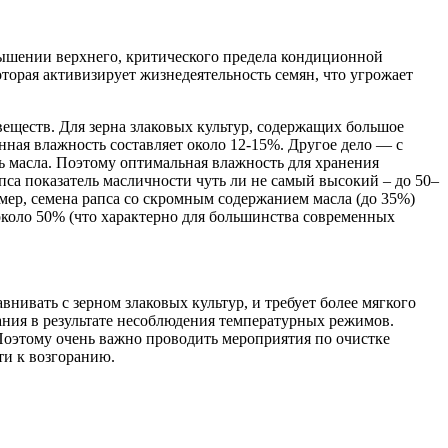
вышении верхнего, критического предела кондиционной
орая активизирует жизнедеятельность семян, что угрожает
еществ. Для зерна злаковых культур, содержащих большое
нная влажность составляет около 12-15%. Другое дело — с
 масла. Поэтому оптимальная влажность для хранения
са показатель масличности чуть ли не самый высокий – до 50–
мер, семена рапса со скромным содержанием масла (до 35%)
около 50% (что характерно для большинства современных
внивать с зерном злаковых культур, и требует более мягкого
ания в результате несоблюдения температурных режимов.
Поэтому очень важно проводить мероприятия по очистке
ти к возгоранию.