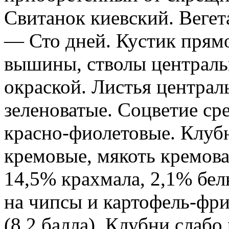
Свитанок киевский. Веге
— Сто дней. Кустик прям
вышины, стволы централ
окраской. Листья центра
зеленоватые. Соцветие ср
красно-фиолетовые. Клуб
кремовые, мякоть кремова
14,5% крахмала, 2,1% бел
на чипсы и картофель-фри
(8,2 балла). Клубни слабо