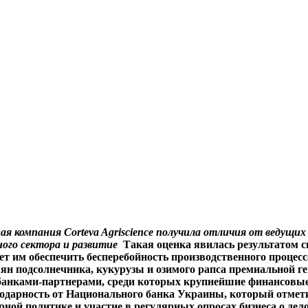
ая компания Corteva Agriscience получила отличия от веду
ного сектора и развитие
Такая оценка явилась результатом с
т им обеспечить бесперебойность производственного процесса
емян подсолнечника, кукурузы и озимого рапса премиальной 
ю банками-партнерами, среди которых крупнейшие финансов
годарность от Национального банка Украины, который отмет
ной политике и участие в регулярных опросах бизнеса о де