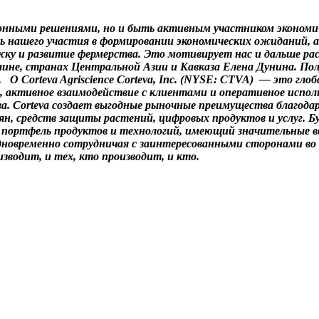
онными решениями, но и быть активным участником экономиче
 нашего участия в формировании экономических ожиданий, а
жку и развитие фермерства. Это мотивирует нас и дальше р
краине, странах Центральной Азии и Кавказа Елена Дунина. 
и.
О Corteva Agriscience
Corteva, Inc. (NYSE: CTVA
)
— это глоба
, активное взаимодействие с клиентами и оперативное испол
а. Corteva создает выгодные рыночные преимущества благода
ян, средств защиты растений, цифровых продуктов и услуг. 
сли портфель продуктов и технологий, имеющий значительные
дновременно сотрудничая с заинтересованными сторонами во 
зводит, и тех, кто производит, и кто.