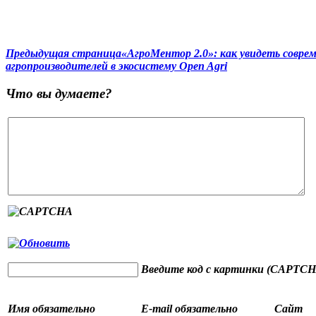
Предыдущая страница
«АгроМентор 2.0»: как увидеть совре
агропроизводителей в экосистему Open Agri
Что вы думаете?
Введите код с картинки (CAPTCH
Имя
обязательно
E-mail
обязательно
Сайт