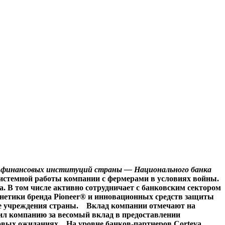
щих финансовых институций страны — Национального банка
истемной работы компании с фермерами в условиях войны.
. В том числе активно сотрудничает с банковским сектором
генетики бренда Pioneer® и инновационных средств защиты
ые учреждения страны. Вклад компании отмечают на
ил компанию за весомый вклад в предоставлении
ловых ожиданиях. На уровне банков-партнеров Corteva