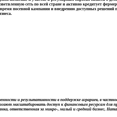
зветвленную сеть по всей стране и активно кредитует ферме
время посевной кампании и внедрению доступных решений п
знеса.
венности и результативности в поддержке аграриев, в частн
могают масштабировать доступ к финансовым ресурсам для п
нка, ответственная за микро-, малый и средний бизнес, Нат