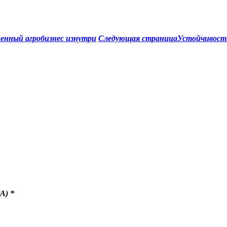
менный агробизнес изнутри
Следующая страница
Устойчивость
A)
*