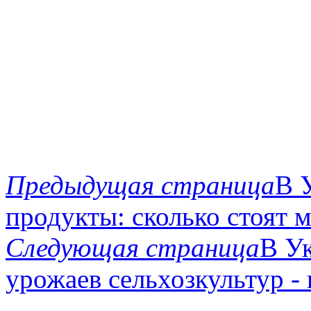
Предыдущая страница
В 
продукты: сколько стоят м
Следующая страница
В У
урожаев сельхозкультур -