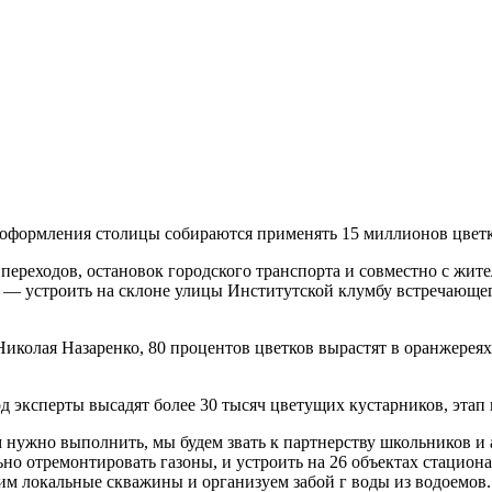
 оформления столицы собираются применять 15 миллионов цветко
ереходов, остановок городского транспорта и совместно с жит
— устроить на склоне улицы Институтской клумбу встречающего 
Николая Назаренко, 80 процентов цветков вырастят в оранжере
род эксперты высадят более 30 тысяч цветущих кустарников, эта
 нужно выполнить, мы будем звать к партнерству школьников и 
но отремонтировать газоны, и устроить на 26 объектах стацион
им локальные скважины и организуем забой г воды из водоемов.