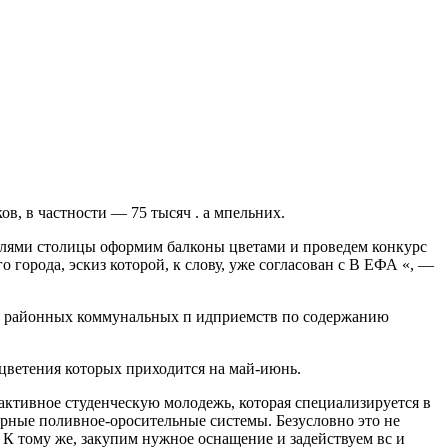
в, в частности — 75 тысяч . а мпельних.
елями столицы оформим балконы цветами и проведем конкурс
города, эскиз которой, к слову, уже согласован с В ЕФА «, —
ях районных коммунальных п идприемств по содержанию
п цветения которых приходится на май-июнь.
активное студенческую молодежь, которая специализируется в
арные поливное-оросительные системы. Безусловно это не
 К тому же, закупим нужное оснащение и задействуем вс и