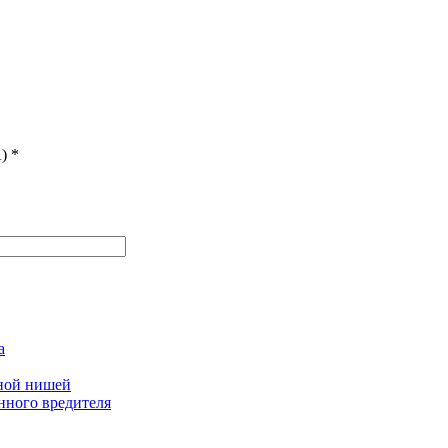
)
*
а
дной нишей
нного вредителя