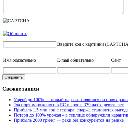
Введите код с картинки (CAPTCHA
Имя
обязательно
E-mail
обязательно
Сайт
Свежие записи
Ущерб до 100% — новый паразит появился на полях рапс
Экспорт мороженого в ЕС вырос в 339 раз за девять лет
Прибыль 1,5 млн грн с гектара: спаржа становится выго
Потери до 100% урожая – в теплице обнаружили каранти
Прибыль 2000 грн/кг — раки без конкурентов на рынке