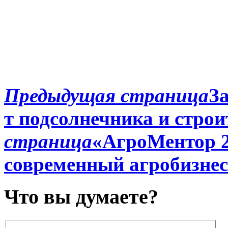
Предыдущая страница
З
т подсолнечника и строи
страница
«АгроМентор 2
современный агробизнес
Что вы думаете?