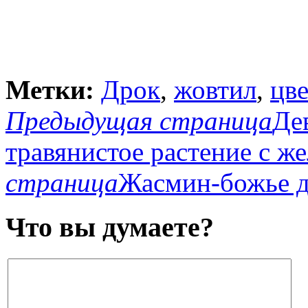
Метки:
Дрок
,
жовтил
,
цв
Предыдущая страница
Де
травянистое растение с ж
страница
Жасмин-божье д
Что вы думаете?