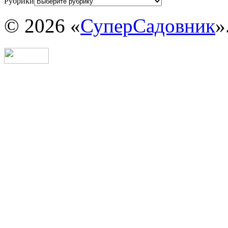
Рубрики
© 2026 «
СуперСадовник
»