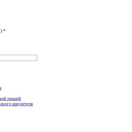
)
*
а
дной нишей
нного вредителя