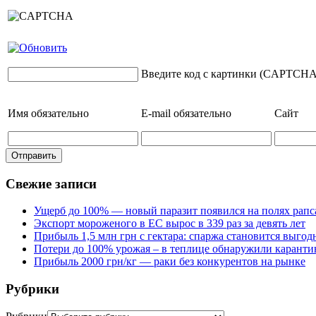
Введите код с картинки (CAPTCHA
Имя
обязательно
E-mail
обязательно
Сайт
Свежие записи
Ущерб до 100% — новый паразит появился на полях рапс
Экспорт мороженого в ЕС вырос в 339 раз за девять лет
Прибыль 1,5 млн грн с гектара: спаржа становится выго
Потери до 100% урожая – в теплице обнаружили каранти
Прибыль 2000 грн/кг — раки без конкурентов на рынке
Рубрики