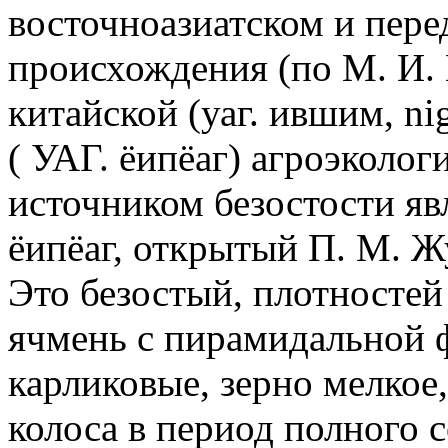
восточноазиатском и пере
происхождения (по М. И.
китайской (уаг. ившим, ni
( УАГ. ёипёаг) агроэколо
источником безостости яв
ёипёаг, открытый П. М. Ж
Это безостый, плотносте
ячмень с пирамидальной 
карликовые, зерно мелкое
колоса в период полного с