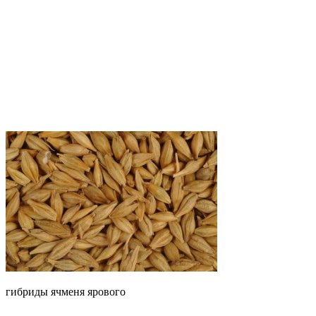
гибриды ячменя ярового