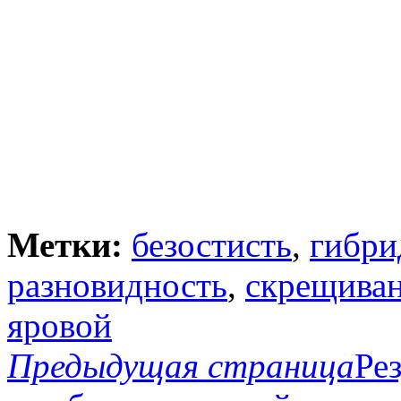
Метки:
безостисть
,
гибри
разновидность
,
скрещива
яровой
Предыдущая страница
Ре