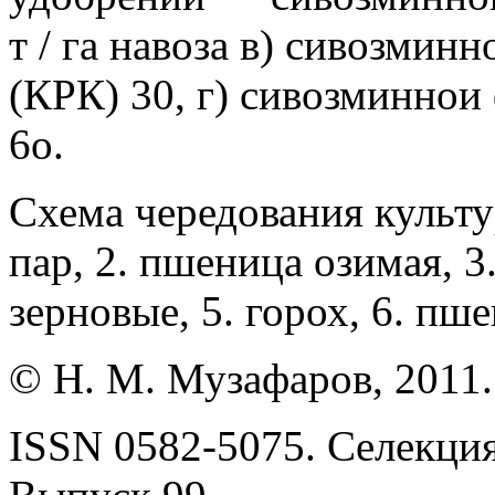
т / га навоза в) сивозминн
(КРК) 30, г) сивозминнои 
6о.
Схема чередования культу
пар, 2. пшеница озимая, 3.
зерновые, 5. горох, 6. пш
© Н. М. Музафаров, 2011.
ISSN 0582-5075. Селекция