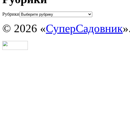
Рубрики
© 2026 «
СуперСадовник
»