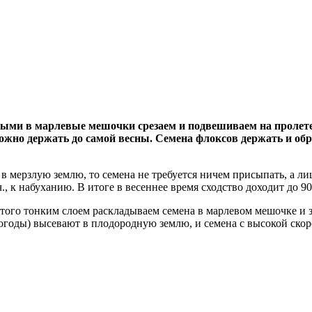
ыми в марлевые мешочки срезаем и подвешиваем на пролете, 
зможно держать до самой весны. Семена флоксов держать и о
 в мерзлую землю, то семена не требуется ничем присыпать, а л
, к набуханию. В итоге в весеннее время сходство доходит до 9
ого тонким слоем раскладываем семена в марлевом мешочке и за
 погоды) высевают в плодородную землю, и семена с высокой ско