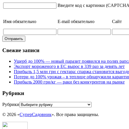
Введите код с картинки (CAPTCHA
Имя
обязательно
E-mail
обязательно
Сайт
Свежие записи
Ущерб до 100% — новый паразит появился на полях рапс
Экспорт мороженого в ЕС вырос в 339 раз за девять лет
Прибыль 1,5 млн грн с гектара: спаржа становится выго
Потери до 100% урожая – в теплице обнаружили каранти
Прибыль 2000 грн/кг — раки без конкурентов на рынке
Рубрики
Рубрики
© 2026 «
СуперСадовник
». Все права защищены.