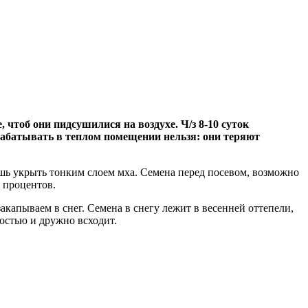
чтоб они пидсушилися на воздухе. Ч/з 8-10 суток
брабатывать в теплом помещении
нельзя: они теряют
ишь укрыть тонким слоем мха. Семена перед посевом, возможно
0 процентов.
капываем в снег. Семена в снегу лежит в весенней оттепели,
ростью и дружно всходит.