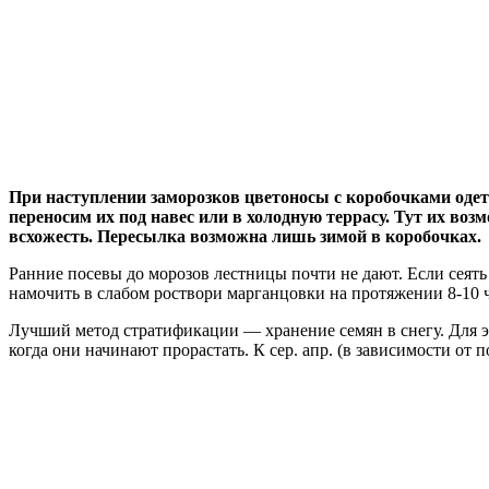
При наступлении заморозков цветоносы с коробочками одет
переносим их под навес или в холодную террасу. Тут их во
всхожесть. Пересылка возможна лишь зимой в коробочках.
Ранние посевы до морозов лестницы почти не дают. Если сеять
намочить в слабом роствори марганцовки на протяжении 8-10 ч.
Лучший метод стратификации — хранение семян в снегу. Для эт
когда они начинают прорастать. К сер. апр. (в зависимости от