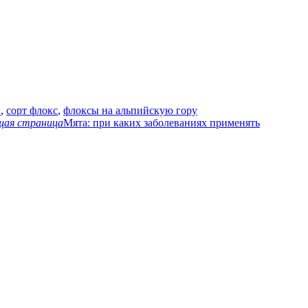
ы
,
сорт флокс
,
флоксы на альпийскую гору
щая страница
Мята: при каких заболеваниях применять