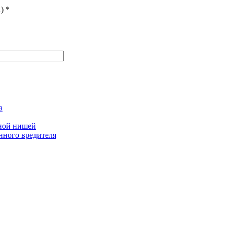
)
*
а
дной нишей
нного вредителя