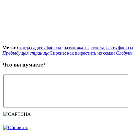
Метки:
когда садить флоксы
,
размножать флоксы
,
сеять флокс
Предыдущая страница
Сирень: как вырастить из семян
Следую
Что вы думаете?