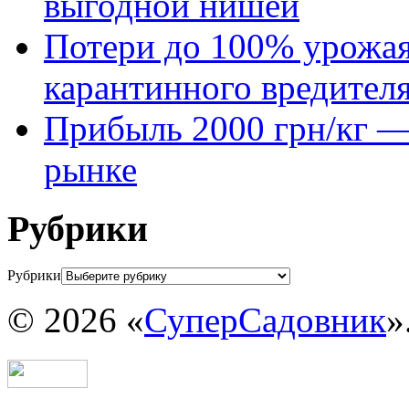
выгодной нишей
Потери до 100% урожая
карантинного вредител
Прибыль 2000 грн/кг — 
рынке
Рубрики
Рубрики
© 2026 «
СуперСадовник
»