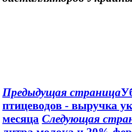
Предыдущая страница
У
птицеводов - выручка ук
месяца
Следующая стра
литра молока и 20% фер