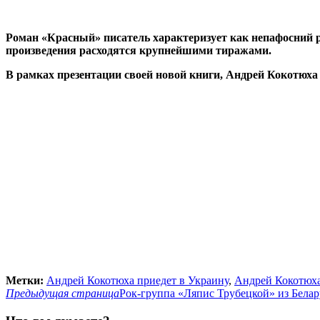
Роман «Красный» писатель характеризует как непафосний р
произведения расходятся крупнейшими тиражами.
В рамках презентации своей новой книги, Андрей Кокотюха 
Метки:
Андрей Кокотюха приедет в Украину
,
Андрей Кокотюха
Предыдущая страница
Рок-группа «Ляпис Трубецкой» из Белар