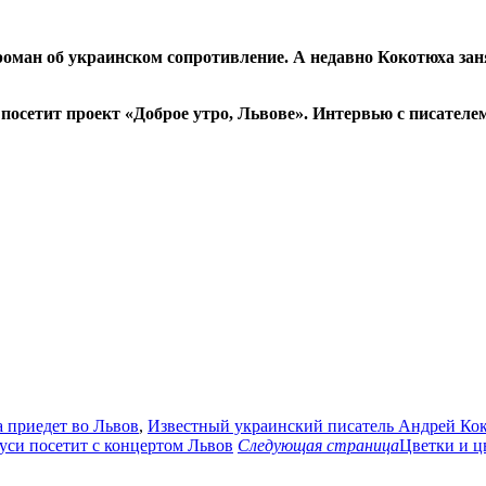
оман об украинском сопротивление. А недавно Кокотюха заня
посетит проект «Доброе утро, Львове». Интервью с писателе
 приедет во Львов
,
Известный украинский писатель Андрей Ко
уси посетит с концертом Львов
Следующая страница
Цветки и ц