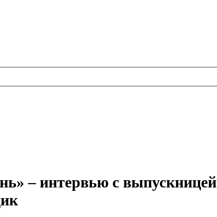
знь» – интервью с выпускнице
цик