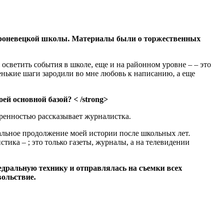
 Вороневецкой школы. Материалы были о торжественных
осветить события в школе, еще и на районном уровне – – это
енькие шаги зародили во мне любовь к написанию, а еще
й основной базой? < /strong>
еренностью рассказывает журналистка.
льное продолжение моей истории после школьных лет.
ика – ; это только газеты, журналы, а на телевидении
едральную технику и отправлялась на съемки всех
вольствие.