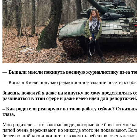
— Бывали мысли покинуть военную журналистику из-за того
— Когда в Киеве получаю редакционное задание посетить событ
Знаешь, пожалуй я даже на минутку не хочу представлять с
развиваться в этой сфере и даже имею идеи для репортаже
– Как родители реагируют на твою работу сейчас? Отказыва
глаза.
Мои родители – это золотые люди, которые «не бросают мне кам
папой очень переживают, но никогда этого не показывают. Боле
более родной кровинки нет, а «взломать ребенка». очень легко