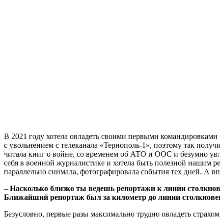
В 2021 году хотела овладеть своими первыми командировками в
с увольнением с телеканала «Тернополь-1», поэтому так получ
читала книг о войне, со временем об АТО и ООС и безумно увл
себя в военной журналистике и хотела быть полезной нашим р
параллельно снимала, фотографировала события тех дней. А в
– Насколько близко ты ведешь репортажи к линии столкнов
Ближайший репортаж был за километр до линии столкновен
Безусловно, первые разы максимально трудно овладеть страхом, 