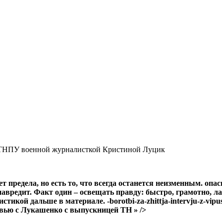
 предела, но есть то, что всегда останется неизменным. опас
навредит. Факт один – освещать правду: быстро, грамотно, л
й дальше в материале. -borotbi-za-zhittja-intervju-z-vipuskni
рвью с Лукашенко с выпускницей ТН » />