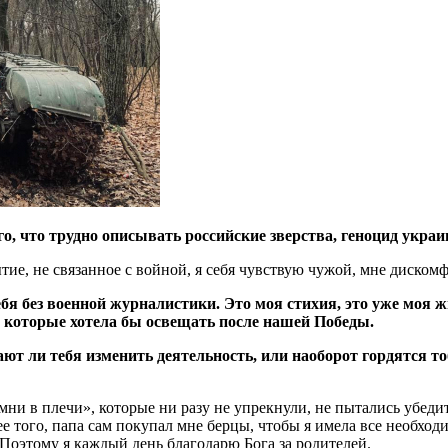
, что трудно описывать российские зверства, геноцид украи
ие, не связанное с войной, я себя чувствую чужой, мне дискомф
ебя без военной журналистики. Это моя стихия, это уже моя 
й, которые хотела бы освещать после нашей Победы.
ют ли тебя изменить деятельность, или наоборот гордятся т
ни в плечи», которые ни разу не упрекнули, не пытались убедит
е того, папа сам покупал мне берцы, чтобы я имела все необходи
. Поэтому я каждый день благодарю Бога за родителей.