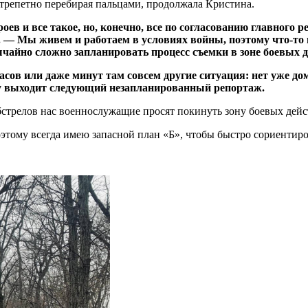
 трепетно ​​перебирая пальцами, продолжала Кристина.
ев и все такое, но, конечно, все по согласованию главного р
. — Мы живем и работаем в условиях войны, поэтому что-то 
айно сложно запланировать процесс съемки в зоне боевых д
сов или даже минут там совсем другие ситуация: нет уже дом
кту выходит следующий незапланированный репортаж.
стрелов нас военнослужащие просят покинуть зону боевых дейст
тому всегда имею запасной план «Б», чтобы быстро сориентиров