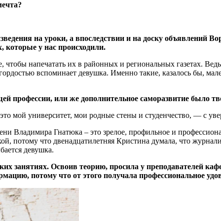
мечта?
изведения на уроки, а впоследствии и на доску объявлений
х, которые у нас происходили.
 чтобы напечатать их в районных и региональных газетах. Ведь 
ордостью вспоминает девушка. Именно такие, казалось бы, мал
й профессии, или же дополнительное саморазвитие было твое
 это мой университет, мои родные стены и студенчество, — с ув
ни Владимира Гнатюка – это зрелое, профильное и профессиона
ой, потому что двенадцатилетняя Кристина думала, что журналист
бается девушка.
ских занятиях. Освоив теорию, просила у преподавателей каф
мацию, потому что от этого получала профессиональное удо