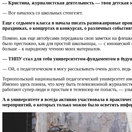
— Кристина, журналистская деятельность — твоя детская 
— Все началось со школьных стенгезет.
Еще с седьмого класса я начала писать разножанровые про
праздниках, о концертах и ​​конкурсах, о различных события
Помню, как еще автобусами передавала свои заметки на флешке,
было престижно, как для простой школьницы, — с юношеской г
больше – к народному чтению моих материалов.
— ТНПУ стал для тебя университетом-фундаментом в будуще
— Ой, о педагогическом я могу рассказывать очень долго, ведь
Тернопольский национальный педагогический университет име
Именно здесь поняла, что хочу быть телевизионной журналистк
работают супер-люди и простым в телевизор не попасть, — улы
А в университете я всегда активно участвовала в практиче
мероприятий, о которых только можно было осветить инфор