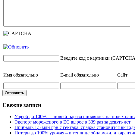
Введите код с картинки (CAPTCHA
Имя
обязательно
E-mail
обязательно
Сайт
Свежие записи
Ущерб до 100% — новый паразит появился на полях рапс
Экспорт мороженого в ЕС вырос в 339 раз за девять лет
Прибыль 1,5 млн грн с гектара: спаржа становится выго
Потери до 100% урожая – в теплице обнаружили каранти