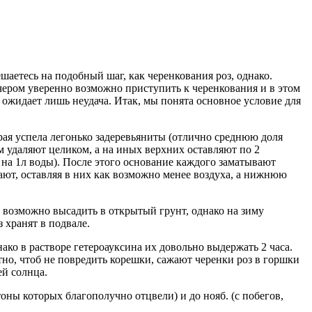
шаетесь на подобный шаг, как черенкования роз, однако.
ечером уверенно возможно приступить к черенкования и в этом
с ожидает лишь неудача. Итак, мы понята основное условие для
орая успела легонько задеревьяниты (отлично среднюю доля
ом удаляют целиком, а на иных верхних оставляют по 2
а на 1л воды). После этого основание каждого заматывают
ют, оставляя в них как возможно менее воздуха, а нижнюю
и возможно высадить в открытый грунт, однако на зиму
 хранят в подвале.
ко в растворе гетероауксина их довольно выдержать 2 часа.
тно, чтоб не повредить корешки, сажают черенки роз в горшки
ей солнца.
тоны которых благополучно отцвели) и до нояб. (с побегов,