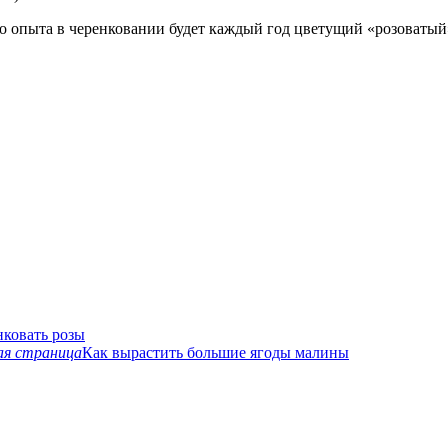
го опыта в черенковании будет каждый год цветущий «розоватый
нковать розы
я страница
Как вырастить большие ягоды малины