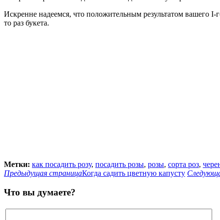
Искренне надеемся, что положительным результатом вашего I-
то раз букета.
Метки:
как посадить розу
,
посадить розы
,
розы
,
сорта роз
,
чере
Предыдущая страница
Когда садить цветную капусту
Следующа
Что вы думаете?