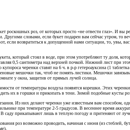
ет роскошных роз, от которых просто «не отвести глаз». И вы ре
. Другими словами, если букет подарен вам сейчас утром, то в
вот, если возвратиться к допущенной нами ситуации, то, увы, ва
кета, который стоял в воде, при этом употребляют ту доля, кот
ставляя 0,5 сантиметра над верхней почкой. Нижний лист при эт
купороса черенки ставят на 6 ч. в р-р гетероауксина (1 таблетк
еновые мешочки так, чтоб не помять листики. Мешочки завязыва
мнате у окна, защитив от прямых лучей солнца.
исимости от температуры воздуха появятся корешки. Этих черенк
ить их в горшки и прикопать в тени. Зимой подобные кусты роз
зания. Из них делают черенки уже известным вам способом, одна
льнике при температуре 2-5 градусов. В весеннее время аккура
). В саду прикапывают лишь в теплую погоду и притеняют от луч
кования роз возможно проводить, начиная с июня (из стеблей, бу
ме).