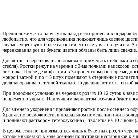
Предположим, что пару суток назад вам принесли в подарок бук
любопытно, что для черенкования подходят лишь свежие цветки
случае существуют более гарантии, что все у вас получится. А 
черенкования роз из букета: цветки обязаны быть лишь свежие.
Для летнего черенкованы я возможно применять стебельки из бу
стебля). Ростки режут на черенки с 3-мя почками наискосок, о
листочка. После дезинфекции в 3-процентном растворе медного 
мокрой ваткой и по 4-5 штук помещают в стерильные полиэтил
доля заворачивают теплой тканью. Подвешивают их в теплой ко
При подобных условиях на черенках роз ч/з 10-12 суток в зав
непременно укрыть. Наилучшим вариантом все-таки будет посад
Для зимнего укоренения применяют ростки после осеннего обре
Хранят, по возможности, в подвальном помещении или в холоди
и поливают раствором гетероауксина (1 таблетка на 10 л воды
В целом, если не привязываться лишь к букетных роз, то черен
которые вырезают в ходе осенней подготовки кустарников к зи