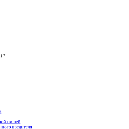
)
*
а
дной нишей
нного вредителя