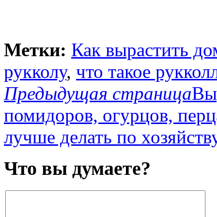
Метки:
Как вырастить до
рукколу
,
что такое руккол
Предыдущая страница
Вы
помидоров, огурцов, перц
лучше делать по хозяйству
Что вы думаете?