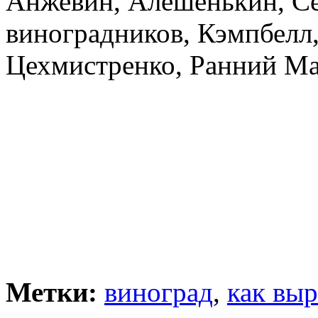
Анжевин, Алешенькин, Се
виноградников, Кэмпбелл
Цехмистренко, Ранний Ма
Метки:
виноград
,
как выр