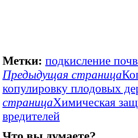
Метки:
подкисление поч
Предыдущая страница
Ко
копулировку плодовых де
страница
Химическая защ
вредителей
Что вы думаете?