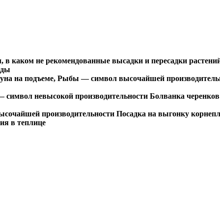
вол, в каком не рекомендованные высадки и пересадки растен
ады
:19) , Луна на подъеме, Рыбы — символ высочайшей производит
 Овен — символ невысокой производительности Болванка черенк
ол высочайшей производительности Посадка на выгонку корнеп
ия в теплице