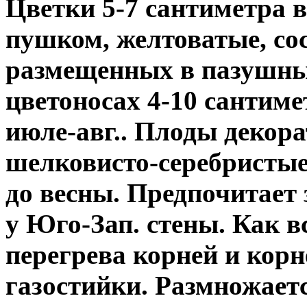
Цветки 5-7 сантиметра
в
пушком, желтоватые, сос
размещенных в пазушны
цветоносах 4-10 сантиме
июле-авг.. Плоды декор
шелковисто-серебристые
до весны. Предпочитае
у Юго-Зап. стены. Как в
перегрева корней и кор
газостийки. Размножает