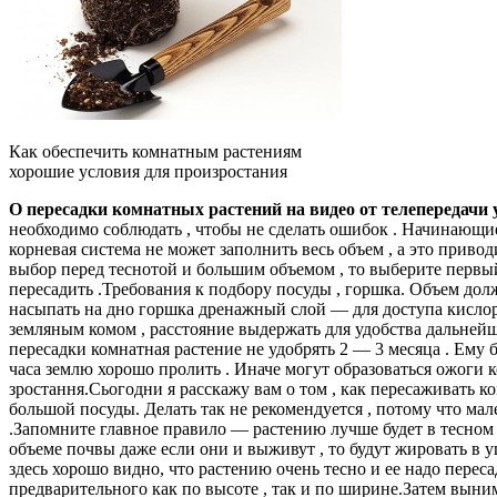
Как обеспечить комнатным растениям
хорошие условия для произростания
О пересадки комнатных растений на видео от телепередачи 
необходимо соблюдать , чтобы не сделать ошибок . Начинающ
корневая система не может заполнить весь объем , а это привод
выбор перед теснотой и большим объемом , то выберите первый
пересадить .Требования к подбору посуды , горшка. Объем дол
насыпать на дно горшка дренажный слой — для доступа кислор
земляным комом , расстояние выдержать для удобства дальней
пересадки комнатная растение не удобрять 2 — 3 месяца . Ему 
часа землю хорошо пролить . Иначе могут образоваться ожоги
зростання.Сьогодни я расскажу вам о том , как пересаживат
большой посуды. Делать так не рекомендуется , потому что мал
.Запомните главное правило — растению лучше будет в тесном 
объеме почвы даже если они и выживут , то будут жировать в 
здесь хорошо видно, что растению очень тесно и ее надо перес
предварительного как по высоте , так и по ширине.Затем выни