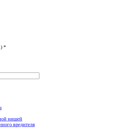
)
*
а
дной нишей
нного вредителя