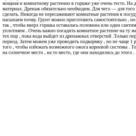
мощная и комнатному растению в горшке уже очень тесто. На д
материал. Дренаж обязательно необходим. Для чего — для того 
сделать. Никогда не пересаживают комнатные растения в посуд
насыпаем почву. Грунт можно приготовить самостоятельно , но
так , чтобы вверх горшка оставалась половина или один сантим
уплотняем . Очень важно посадить комнатное растение на ту ж
тех пор , пока вода выйдет из дренажных отверстий .Только пе
период. Затем можем уже проводить подкормку , но не чаще 1 р
того , чтобы избежать возможного ожога корневой системы . Т
на солнечное место , на то место, где они находились до этого .