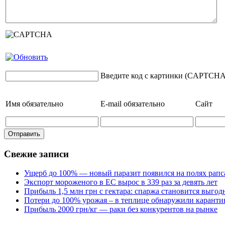
Введите код с картинки (CAPTCHA
Имя
обязательно
E-mail
обязательно
Сайт
Свежие записи
Ущерб до 100% — новый паразит появился на полях рапс
Экспорт мороженого в ЕС вырос в 339 раз за девять лет
Прибыль 1,5 млн грн с гектара: спаржа становится выго
Потери до 100% урожая – в теплице обнаружили каранти
Прибыль 2000 грн/кг — раки без конкурентов на рынке