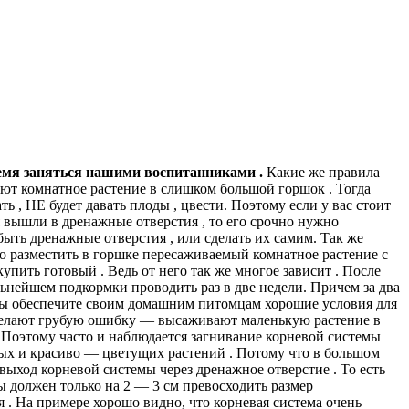
ремя заняться нашими воспитанниками .
Какие же правила
ют комнатное растение в слишком большой горшок . Тогда
ть , НЕ будет давать плоды , цвести. Поэтому если у вас стоит
я вышли в дренажные отверстия , то его срочно нужно
ыть дренажные отверстия , или сделать их самим. Так же
о разместить в горшке пересаживаемый комнатное растение с
ить готовый . Ведь от него так же многое зависит . После
альнейшем подкормки проводить раз в две недели. Причем за два
 вы обеспечите своим домашним питомцам хорошие условия для
 делают грубую ошибку — высаживают маленькую растение в
 . Поэтому часто и наблюдается загнивание корневой системы
вых и красиво — цветущих растений . Потому что в большом
ыход корневой системы через дренажное отверстие . То есть
ды должен только на 2 — 3 см превосходить размер
 . На примере хорошо видно, что корневая система очень