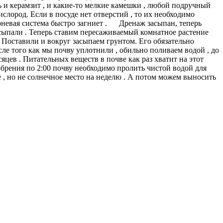
 и керамзит , и какие-то мелкие камешки , любой подручный
слород. Если в посуде нет отверстий , то их необходимо
корневая система быстро загниет . Дренаж засыпан, теперь
асыпали . Теперь ставим пересаживаемый комнатное растение
 . Поставили и вокруг засыпаем грунтом. Его обязательно
ле того как мы почву уплотнили , обильно поливаем водой , до
яцев . Питательных веществ в почве как раз хватит на этот
добрения по 2:00 почву необходимо пролить чистой водой для
 , но не солнечное место на неделю . А потом можем выносить