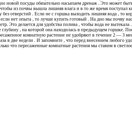
но новой посуды обязательно насыпаем дренаж . Это может быть
чтобы из почвы вышла лишняя влага и в то же время поступал ки
у без отверстий . Если не с горшка выходить лишняя вода , то 
 если нет опыта , то лучше купить готовый . На дно мы почву н
етр. Это делается для удобства полива , чтобы вода не вытекала
е глубину , на которой она находилась в предыдущем горшке. Пос
ресаженное комнатную растение не удобряют в течение 2 — 3 мес
аза в две недели . И запомните , что перед внесением любого у
олько что пересаженные комнатные растения мы ставим в светлое