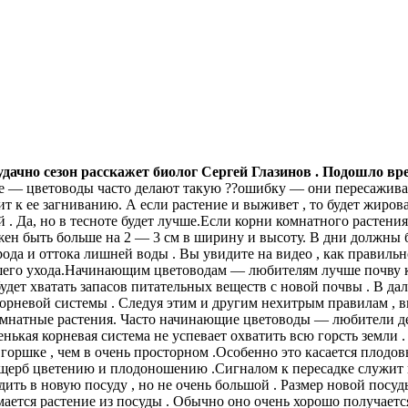
удачно сезон расскажет биолог Сергей Глазинов . Подошло в
ие — цветоводы часто делают такую ??ошибку — они пересажива
ит к ее загниванию. А если растение и выживет , то будет жирова
 . Да, но в тесноте будет лучше.Если корни комнатного растени
жен быть больше на 2 — 3 см в ширину и высоту. В дни должны б
ода и оттока лишней воды . Вы увидите на видео , как правильн
шего ухода.Начинающим цветоводам — любителям лучше почву куп
будет хватать запасов питательных веществ с новой почвы . В д
 корневой системы . Следуя этим и другим нехитрым правилам ,
ь комнатные растения. Часто начинающие цветоводы — любители
енькая корневая система не успевает охватить всю горсть земли
горшке , чем в очень просторном .Особенно это касается плодо
ущерб цветению и плодоношению .Сигналом к пересадке служит в
адить в новую посуду , но не очень большой . Размер новой посу
мается растение из посуды . Обычно оно очень хорошо получается