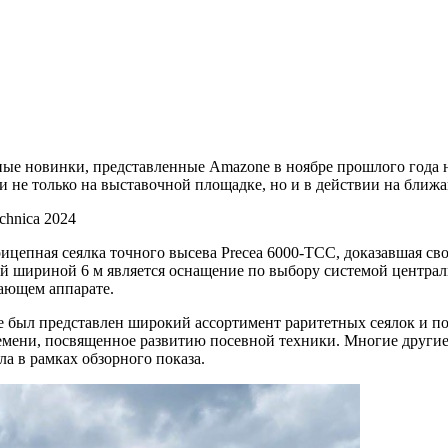
е новинки, представленные Amazone в ноябре прошлого года на
 не только на выставочной площадке, но и в действии на ближ
цепная сеялка точного высева Precea 6000-TCC, доказавшая св
шириной 6 м является оснащение по выбору системой централиз
ающем аппарате.
 был представлен широкий ассортимент раритетных сеялок и по
емени, посвященное развитию посевной техники. Многие другие
 в рамках обзорного показа.