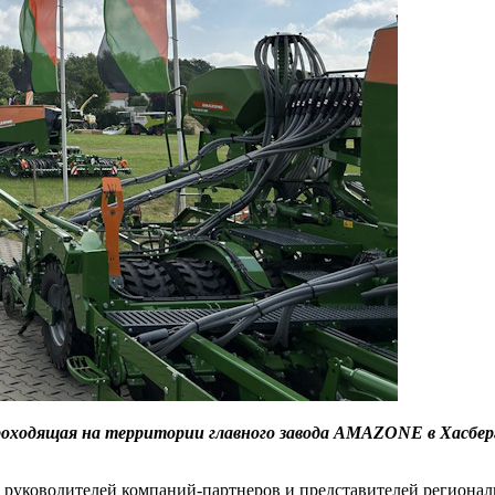
оходящая на территории главного завода AMAZONE в Хасберге
, руководителей компаний-партнеров и представителей регион